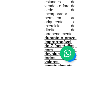
estandes de 
vendas e fora da 
sede do 
incorporador 
permitem ao 
adquirente o 
exercício do 
direito de 
arrependimento, 
durante o prazo 
improrrogável 
de 7 (sete) dias, 
com a 
devolução de 
todos os 
valores 
eventualmente 
antecipados, 
inclusive a 
comissão de 
corretagem.
https://youtu.be/ytmTOiyfmt8