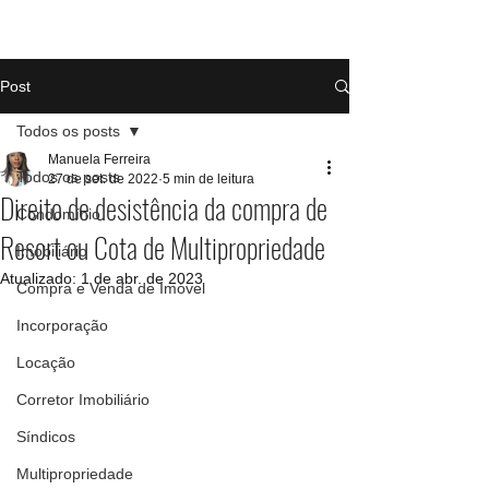
Post
Todos os posts
Manuela Ferreira
Todos os posts
27 de set. de 2022
5 min de leitura
Direito de desistência da compra de
Condomínio
Resort ou Cota de Multipropriedade
Imobiliário
Atualizado:
1 de abr. de 2023
Compra e Venda de Imóvel
Incorporação
Locação
Corretor Imobiliário
Síndicos
Multipropriedade