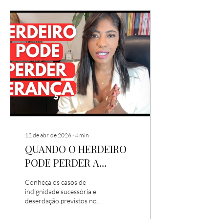
12 de abr. de 2026
∙
4
min
QUANDO O HERDEIRO
PODE PERDER A
HERANÇA?
Conheça os casos de
indignidade sucessória e
deserdação previstos no
Código Civil Brasileiro e