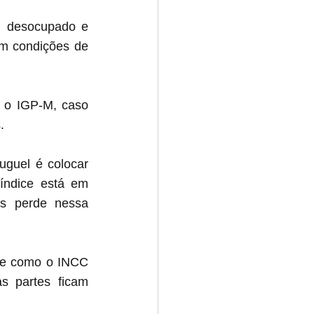
 desocupado e 
m condições de 
é o IGP-M, caso 
.
guel é colocar 
ndice está em 
s perde nessa 
ce como o INCC 
 partes ficam 