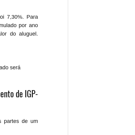
i 7,30%. Para 
mulado por ano 
or do aluguel. 
tado será 
mento de IGP-
 partes de um 