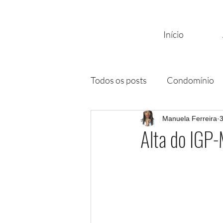
Início
Todos os posts
Condomínio
Corretor Imobiliário
Manuela Ferreira
Sínd
3
Alta do IG