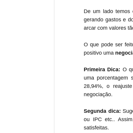
De um lado temos o
gerando gastos e do
arcar com valores tão
O que pode ser feit
positivo uma 
negoci
Primeira Dica:
 O q
uma porcentagem so
28,94%, o reajust
negociação.
Segunda dica:
 Sug
ou IPC etc.. Assim
satisfeitas.