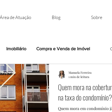
Área de Atuação
Blog
Sobre
Imobiliário
Compra e Venda de Imóvel
Corretor Imobiliário
Síndicos
Manuela Ferreira
1 min de leitura
Quem mora na cobertur
RATOS
na taxa do condomínio?
Quem mora em condomínio já 