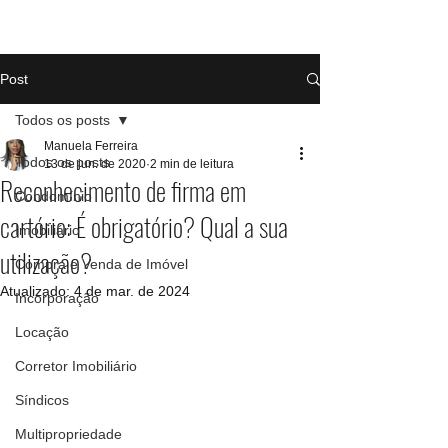
Post
Todos os posts
Manuela Ferreira
Todos os posts
13 de jun. de 2020
2 min de leitura
Reconhecimento de firma em
Condomínio
cartório: É obrigatório? Qual a sua
Imobiliário
utilização?
Compra e Venda de Imóvel
Atualizado:
4 de mar. de 2024
Incorporação
Locação
Corretor Imobiliário
Síndicos
Multipropriedade