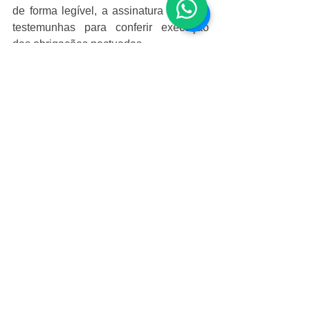
de forma legível, a assinatura de duas 
testemunhas para conferir execução 
das obrigações pactuadas.
É importante destacar que o 
reconhecimento de firma também 
confere segurança jurídica ao 
documento pois garante que o 
instrumento menciona e inibi eventuais 
alegações de falsidade de assinatura. 
direito imobiliário
imóvel
registro
Imobiliário
Ver tudo
Posts recentes