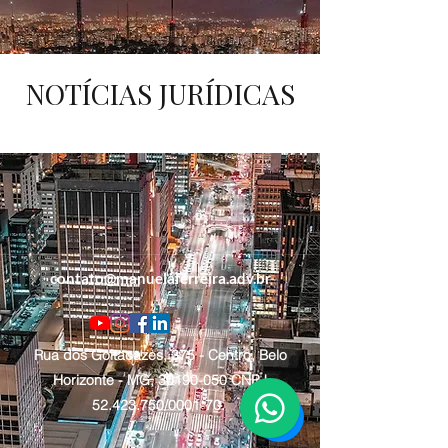
NOTÍCIAS JURÍDICAS
contato@manuelaferreira.adv.br
Rua dos Goitacazes, 375 - Centro, Belo
Horizonte - MG,
30190-050
CNPJ
52.423.750
/0001-70.