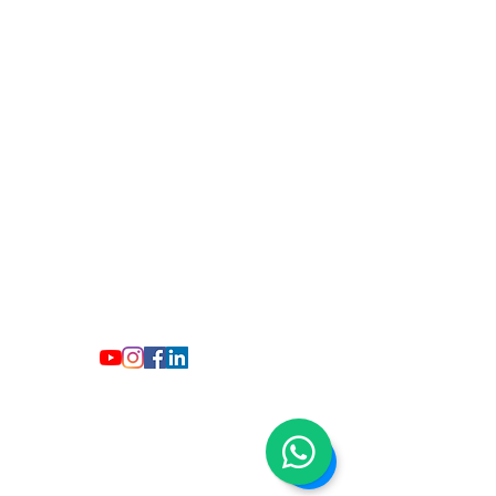
contato@manuelaferreira.adv.br
Rua dos Goitacazes, 375 - Centro, Belo
Horizonte - MG,
30190-050
CNPJ
52.423.750
/0001-70.