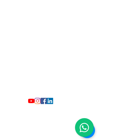
contato@manuelaferreira.adv.br
Rua dos Goitacazes, 375 - Centro, Belo
Horizonte - MG,
30190-050
CNPJ
52.423.750
/0001-70.