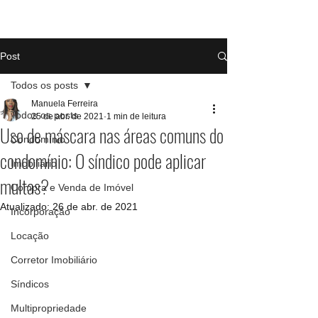
Post
Todos os posts
Manuela Ferreira
Todos os posts
25 de abr. de 2021
1 min de leitura
Uso de máscara nas áreas comuns do
Condomínio
condomínio: O síndico pode aplicar
Imobiliário
multas?
Compra e Venda de Imóvel
Atualizado:
26 de abr. de 2021
Incorporação
Locação
Corretor Imobiliário
Síndicos
Multipropriedade