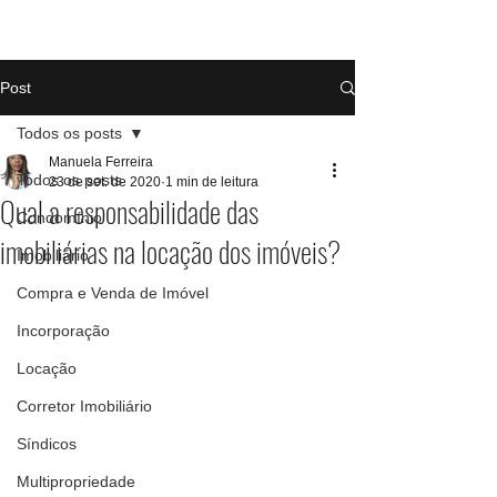
Post
Todos os posts
Manuela Ferreira
Todos os posts
23 de set. de 2020
1 min de leitura
Qual a responsabilidade das
Condomínio
imobiliárias na locação dos imóveis?
Imobiliário
Compra e Venda de Imóvel
Incorporação
Locação
Corretor Imobiliário
Síndicos
Multipropriedade